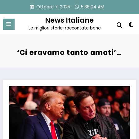
Vai
Ottobre 7, 2025
5:36:05 AM
al
contenuto
News Italiane
Le migliori storie, raccontate bene
‘Ci eravamo tanto amati’…