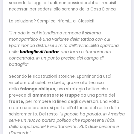
secondo le leggi attuali, non possiederebbe i requisiti
necessari per sedersi allo scranno della Casa Bianca.
La soluzione? Semplice, rifarsi… ai Classici!
“
Il modo in cui intendiamo rompere il sistema
monopartitico è una variante della tattica con cui
Epaminonda distrusse il mito dell’invincibilità spartana
nella
battaglia di Leuttra
: una forza estremamente
concentrata, in un punto preciso del campo di
battaglia
“.
Secondo le ricostruzioni storiche, Epaminonda uscì
vincitore dal celebre duello, grazie alla tecnica
della
falange obliqua
, una strategia bellica che
prevede di
ammassare le truppe
da una parte del
fronte,
per rompere la linea degli avversari. Una volta
creata una breccia, si parte all’attacco del resto dello
schieramento. Del resto: “
Il popolo ha parlato. In America
serve un nuovo partito politico che rappresenti l’80%
della popolazione! E esattamente l’80% delle persone è
d’accordo
“.