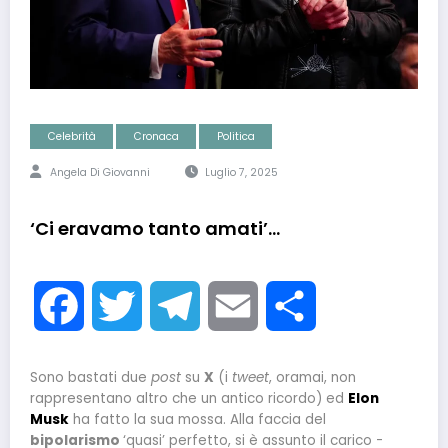
Celebrità
Cronaca
Politica
Angela Di Giovanni
Luglio 7, 2025
‘Ci eravamo tanto amati’…
Facebook
Twitter
Telegram
Email
Condividi
Sono bastati due
post
su
X
(i
tweet
, oramai, non
rappresentano altro che un antico ricordo) ed
Elon
Musk
ha fatto la sua mossa. Alla faccia del
bipolarismo
‘quasi’ perfetto, si è assunto il carico -