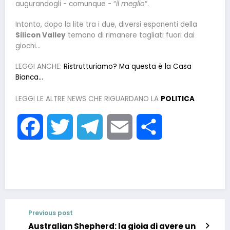
augurandogli - comunque - “
il meglio
“.
Intanto, dopo la lite tra i due, diversi esponenti della
Silicon Valley
temono di rimanere tagliati fuori dai
giochi…
LEGGI ANCHE:
Ristrutturiamo? Ma questa è la Casa
Bianca…
LEGGI LE ALTRE NEWS CHE RIGUARDANO LA
POLITICA
Facebook
Twitter
Telegram
Email
Condividi
Previous post
Australian Shepherd: la gioia di avere un