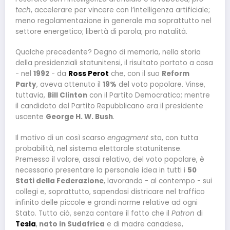
tech
, accelerare per vincere con l’intelligenza artificiale;
meno regolamentazione in generale ma soprattutto nel
settore energetico; libertà di parola; pro natalità.
Qualche precedente? Degno di memoria, nella storia
della presidenziali statunitensi, il risultato portato a casa
- nel
1992
- da
Ross Perot
che, con il suo
Reform
Party
, aveva ottenuto il
19%
del voto popolare. Vinse,
tuttavia,
Bill Clinton
con il Partito Democratico; mentre
il candidato del Partito Repubblicano era il presidente
uscente
George H. W. Bush
.
Il motivo di un così scarso
engagment
sta, con tutta
probabilità, nel sistema elettorale statunitense.
Premesso il valore, assai relativo, del voto popolare, è
necessario presentare la personale idea in tutti i
50
Stati della Federazione
, lavorando - al contempo - sui
collegi e, soprattutto, sapendosi districare nel traffico
infinito delle piccole e grandi norme relative ad ogni
Stato. Tutto ciò, senza contare il fatto che il
Patron
di
Tesla
,
nato in Sudafrica
e di madre canadese,