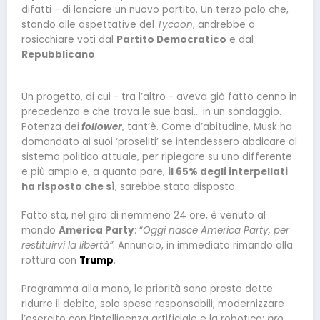
difatti - di lanciare un nuovo partito. Un terzo polo che,
stando alle aspettative del
Tycoon
, andrebbe a
rosicchiare voti dal
Partito Democratico
e dal
Repubblicano
.
Un progetto, di cui - tra l’altro - aveva già fatto cenno in
precedenza e che trova le sue basi… in un sondaggio.
Potenza dei
follower
, tant’è. Come d’abitudine, Musk ha
domandato ai suoi ‘proseliti’ se intendessero abdicare al
sistema politico attuale, per ripiegare su uno differente
e più ampio e, a quanto pare,
il 65% degli interpellati
ha risposto che sì
, sarebbe stato disposto.
Fatto sta, nel giro di nemmeno 24 ore, è venuto al
mondo
America Party
: “
Oggi nasce America Party, per
restituirvi la libertà”
. Annuncio, in immediato rimando alla
rottura con
Trump
.
Programma alla mano, le priorità sono presto dette:
ridurre il debito, solo spese responsabili; modernizzare
l’esercito con l’intelligenza artificiale e la robotica;
pro